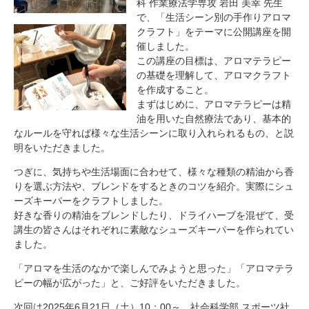
科 作業療法学専攻 岩田 美幸 先生
で、「生活シーン別の手作りアロマ
クラフト」をテーマに公開講座を開
催しました。
この講座の目標は、アロマテラピー
の基礎を理解して、アロマクラフト
を作成すること。
まずはじめに、アロマテラピーは精
油を用いた自然療法であり、基本的
なルールを守れば様々な生活シーンに取り入れられるもの、と説
明をいただきました。
つぎに、気持ちや生活場面に合わせて、様々な種類の精油から香
りを選ぶ方法や、ブレンドをするときのコツを紹介。実際にシュ
ーズキーパーをクラフトしました。
好きな香りの精油をブレンドしたり、ドライハーブを混ぜて、受
講生の皆さんはそれぞれに素敵なシューズキーパーを作られてい
ました。
「アロマを生活のなかで楽しんでみようと思った」「アロマテラ
ピーの幅が広がった」と、ご好評をいただきました。
次回は2025年6月21日（土）10：00～、社会科学部 スポーツ社