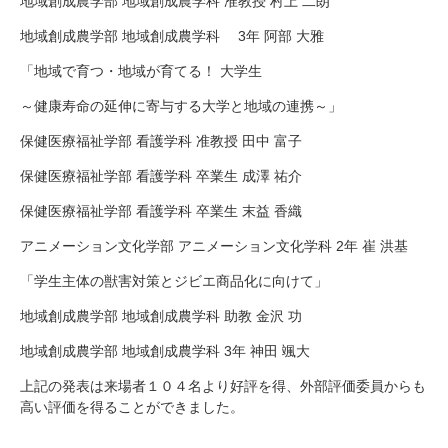
地域創成農学部 地域創成農学科 准教授 村上 二朗
地域創成農学部 地域創成農学科 3年 阿部 大雅
「地域で育つ・地域が育てる！ 大学生
～健康寿命の延伸に寄与する大学と地域の連携～」
保健医療福祉学部 看護学科 准教授 田中 富子
保健医療福祉学部 看護学科 卒業生 成澤 祐介
保健医療福祉学部 看護学科 卒業生 末益 香織
アニメーション文化学部 アニメーション文化学科 2年 崔 洪基
「学生主体の獣害対策とジビエ商品化に向けて」
地域創成農学部 地域創成農学科 助教 金沢 功
地域創成農学部 地域創成農学科 3年 神田 颯大
上記の発表は来場者１０４名より好評を得、外部評価委員からも
高い評価を得ることができました。