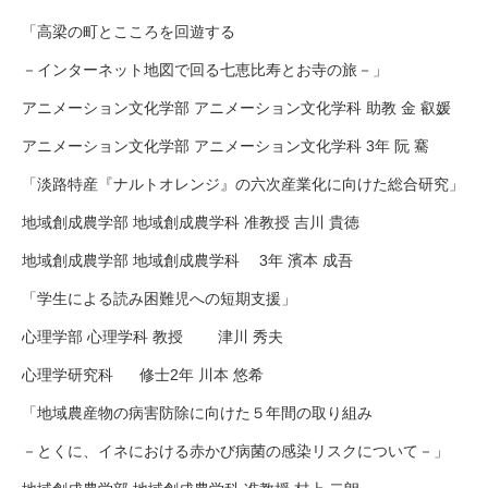
「高梁の町とこころを回遊する
－インターネット地図で回る七恵比寿とお寺の旅－」
アニメーション文化学部 アニメーション文化学科 助教 金 叡媛
アニメーション文化学部 アニメーション文化学科 3年 阮 騫
「淡路特産『ナルトオレンジ』の六次産業化に向けた総合研究」
地域創成農学部 地域創成農学科 准教授 吉川 貴徳
地域創成農学部 地域創成農学科 3年 濱本 成吾
「学生による読み困難児への短期支援」
心理学部 心理学科 教授 津川 秀夫
心理学研究科 修士2年 川本 悠希
「地域農産物の病害防除に向けた５年間の取り組み
－とくに、イネにおける赤かび病菌の感染リスクについて－」