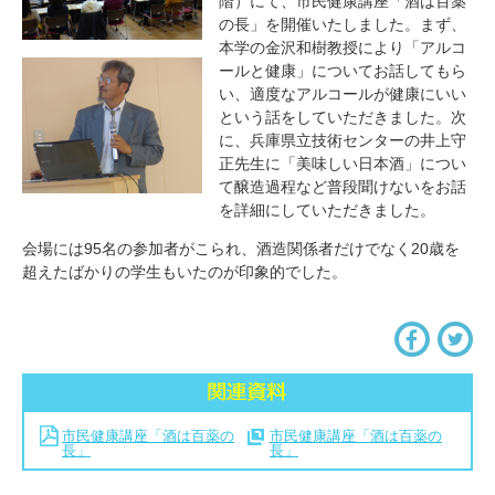
階）にて、市民健康講座「酒は百薬
の長」を開催いたしました。まず、
本学の金沢和樹教授により「アルコ
ールと健康」についてお話してもら
い、適度なアルコールが健康にいい
という話をしていただきました。次
に、兵庫県立技術センターの井上守
正先生に「美味しい日本酒」につい
て醸造過程など普段聞けないをお話
を詳細にしていただきました。
会場には95名の参加者がこられ、酒造関係者だけでなく20歳を
超えたばかりの学生もいたのが印象的でした。
市民健康講座「酒は百薬の
市民健康講座「酒は百薬の
長」
長」