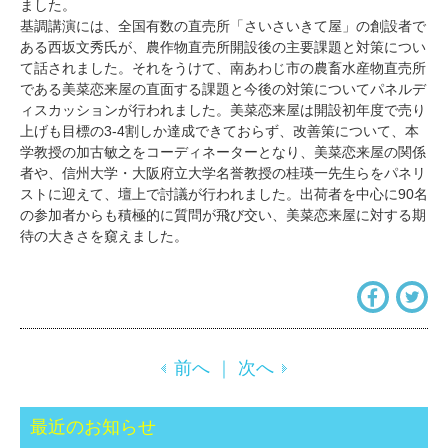
ました。
基調講演には、全国有数の直売所「さいさいきて屋」の創設者で
ある西坂文秀氏が、農作物直売所開設後の主要課題と対策につい
て話されました。それをうけて、南あわじ市の農畜水産物直売所
である美菜恋来屋の直面する課題と今後の対策についてパネルデ
ィスカッションが行われました。美菜恋来屋は開設初年度で売り
上げも目標の3-4割しか達成できておらず、改善策について、本
学教授の加古敏之をコーディネーターとなり、美菜恋来屋の関係
者や、信州大学・大阪府立大学名誉教授の桂瑛一先生らをパネリ
ストに迎えて、壇上で討議が行われました。出荷者を中心に90名
の参加者からも積極的に質問が飛び交い、美菜恋来屋に対する期
待の大きさを窺えました。
前へ
｜
次へ
最近のお知らせ